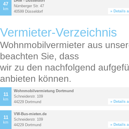
DRM - Düsseldorf
47
Nürnberger Str. 47
km
» Details 
40599 Düsseldorf
Vermieter-Verzeichnis
Wohnmobilvermieter aus unsere
beachten Sie, dass
wir zu den nachfolgend aufgef
anbieten können.
Wohnmobilvermietung Dortmund
11
Schneiderstr. 109
km
» Details 
44229 Dortmund
VW-Bus-mieten.de
11
Schneiderstr. 109
km
» Details 
44229 Dortmund