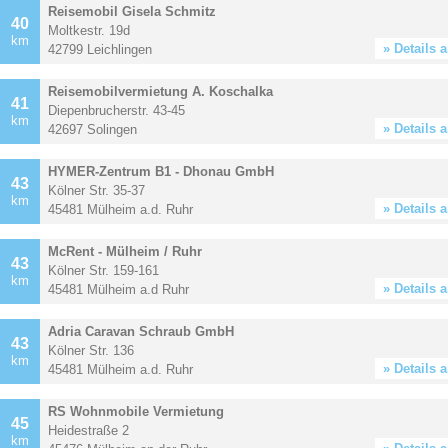
Reisemobil Gisela Schmitz
40
Moltkestr. 19d
km
» Details 
42799 Leichlingen
Reisemobilvermietung A. Koschalka
41
Diepenbrucherstr. 43-45
km
» Details 
42697 Solingen
HYMER-Zentrum B1 - Dhonau GmbH
43
Kölner Str. 35-37
km
» Details 
45481 Mülheim a.d. Ruhr
McRent - Mülheim / Ruhr
43
Kölner Str. 159-161
km
» Details 
45481 Mülheim a.d Ruhr
Adria Caravan Schraub GmbH
43
Kölner Str. 136
km
» Details 
45481 Mülheim a.d. Ruhr
RS Wohnmobile Vermietung
45
Heidestraße 2
km