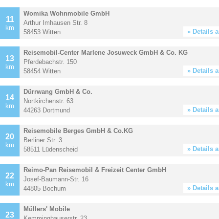
Womika Wohnmobile GmbH
11
Arthur Imhausen Str. 8
km
» Details 
58453 Witten
Reisemobil-Center Marlene Josuweck GmbH & Co. KG
13
Pferdebachstr. 150
km
» Details 
58454 Witten
Dürrwang GmbH & Co.
14
Nortkirchenstr. 63
km
» Details 
44263 Dortmund
Reisemobile Berges GmbH & Co.KG
20
Berliner Str. 3
km
» Details 
58511 Lüdenscheid
Reimo-Pan Reisemobil & Freizeit Center GmbH
22
Josef-Baumann-Str. 16
km
» Details 
44805 Bochum
Müllers' Mobile
23
Kemminghauserstr. 23