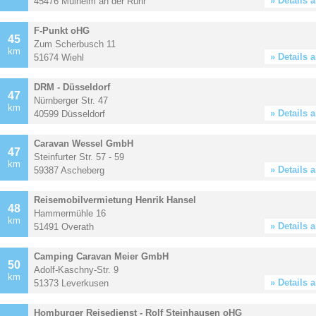
» Details 
45476 Mülheim an der Ruhr
F-Punkt oHG
45
Zum Scherbusch 11
km
» Details 
51674 Wiehl
DRM - Düsseldorf
47
Nürnberger Str. 47
km
» Details 
40599 Düsseldorf
Caravan Wessel GmbH
47
Steinfurter Str. 57 - 59
km
» Details 
59387 Ascheberg
Reisemobilvermietung Henrik Hansel
48
Hammermühle 16
km
» Details 
51491 Overath
Camping Caravan Meier GmbH
50
Adolf-Kaschny-Str. 9
km
» Details 
51373 Leverkusen
Homburger Reisedienst - Rolf Steinhausen oHG